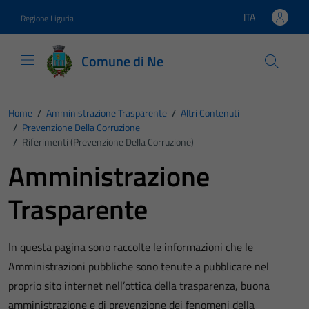
Vai ai contenuti
Vai al footer
ITA
Regione Liguria
Lingua attiva:
Comune di Ne
Home
/
Amministrazione Trasparente
/
Altri Contenuti
/
Prevenzione Della Corruzione
/
Riferimenti (Prevenzione Della Corruzione)
Amministrazione
Trasparente
In questa pagina sono raccolte le informazioni che le
Amministrazioni pubbliche sono tenute a pubblicare nel
proprio sito internet nell’ottica della trasparenza, buona
amministrazione e di prevenzione dei fenomeni della