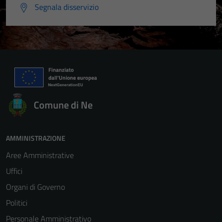
Segnala disservizio
Comune di Ne
Tecnici
Questi cookie
sono necessari
AMMINISTRAZIONE
per il
Aree Amministrative
funzionamento
del sito e non
Uffici
possono
Organi di Governo
essere
Politici
disabilitati.
Questi cookie
Personale Amministrativo