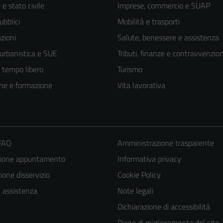
e stato civile
Imprese, commercio e SUAP
ubblici
Mobilità e trasporti
zioni
Salute, benessere e assistenza
 urbanistica e SUE
Tributi, finanze e contravvenzion
e tempo libero
Turismo
ne e formazione
Vita lavorativa
 FAQ
Amministrazione trasparente
zione appuntamento
Informativa privacy
Tecnici
Questi cookie
one disservizio
Cookie Policy
sono necessari
a assistenza
Note legali
per il
Dichiarazione di accessibilità
funzionamento
Piano di miglioramento del sito