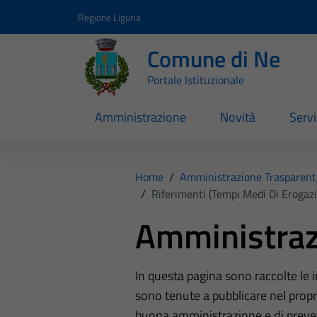
Vai ai contenuti
Vai al footer
Regione Liguria
Comune di Ne
Portale Istituzionale
Amministrazione
Novità
Servi
Home
/
Amministrazione Trasparent
/
Riferimenti (Tempi Medi Di Erogazi
Amministraz
In questa pagina sono raccolte le
sono tenute a pubblicare nel propri
buona amministrazione e di preve