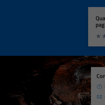
Qua
pag
Valut
Va
Con