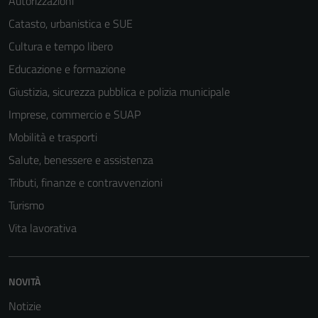
Autorizzazioni
Catasto, urbanistica e SUE
Cultura e tempo libero
Tecnici
Educazione e formazione
Questi cookie
sono necessari
Giustizia, sicurezza pubblica e polizia municipale
per il
Imprese, commercio e SUAP
funzionamento
Mobilità e trasporti
del sito e non
possono
Salute, benessere e assistenza
essere
Tributi, finanze e contravvenzioni
disabilitati.
Turismo
Questi cookie
non raccolgono
Vita lavorativa
informazioni
personali.
NOVITÀ
Notizie