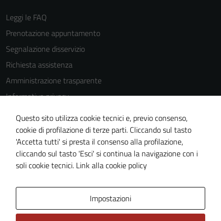
Leggi le FAQ
Prenotazione appuntamento
Segnalazione disservizio
Richiesta assistenza
Amministrazione trasparente
Informativa privacy
Cookie Policy
Questo sito utilizza cookie tecnici e, previo consenso,
Note legali
cookie di profilazione di terze parti. Cliccando sul tasto
'Accetta tutti' si presta il consenso alla profilazione,
Dichiarazione di accessibilità
cliccando sul tasto 'Esci' si continua la navigazione con i
Piano di miglioramento del sito
soli cookie tecnici.
Link alla cookie policy
Area Privata
Impostazioni